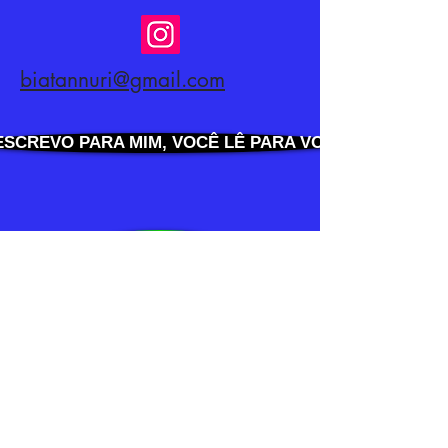
biatannuri@gmail.com
ESCREVO PARA MIM, VOCÊ LÊ PARA VOCÊ
CONTOS
FRAGMENTOS DE PENSAMENTO
2014 por Bia Tannuri
​SIGA-ME