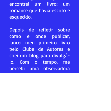
encontrei um livro: um
romance que havia escrito e
esquecido.
Depois de refletir sobre
como e onde publicar,
lancei meu primeiro livro
pelo Clube de Autores e
criei um blog para divulgá-
lo. Com o tempo, me
percebi uma observadora
do cotidiano, dos
sentimentos e das
pequenas histórias da vida.
As palavras não cabiam na
minha cabeça; precisava
escrevê-las. Foi assim que